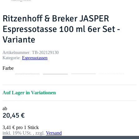
Ritzenhoff & Breker JASPER
Espressotasse 100 ml 6er Set -
Variante
Artikelnummer:
TB-202129130
Kategorie:
Espressotassen
Farbe
m
t
g
s
b
g
i
a
r
c
e
r
n
u
a
h
e
ü
Auf Lager in Variationen
t
p
u
w
r
n
e
a
e
r
ab
z
20,45 €
3,41 € pro 1 Stück
inkl. 19% USt. , zzgl.
Versand