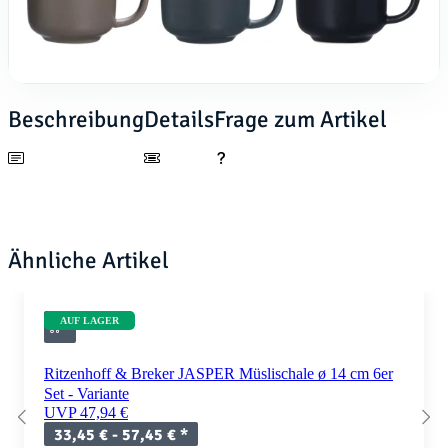
Beschreibung
Details
Frage zum Artikel
Ähnliche Artikel
AUF LAGER
Ritzenhoff & Breker JASPER Müslischale ø 14 cm 6er
Set - Variante
UVP 47,94 €
33,45 € -
57,45 €
*