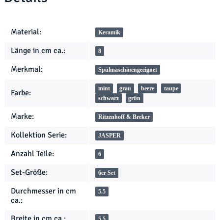
Produkteigenschaft
Wert
Material:
Keramik
Länge in cm ca.:
8
Merkmal:
Spülmaschinengeeignet
mint
grau
beere
taupe
Farbe:
schwarz
grün
Marke:
Ritzenhoff & Breker
Kollektion Serie:
JASPER
Anzahl Teile:
6
Set-Größe:
6er Set
Durchmesser in cm
5.5
ca.:
Breite in cm ca.:
5.5