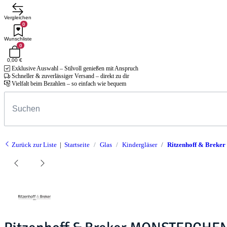
Vergleichen
0
Wunschliste
0
0,00 €
Exklusive Auswahl – Stilvoll genießen mit Anspruch
Schneller & zuverlässiger Versand – direkt zu dir
Vielfalt beim Bezahlen – so einfach wie bequem
Zurück zur Liste
Startseite
Glas
Kindergläser
Ritzenhoff & Brek