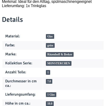
Merkmal: Ideal für den Alltag, spülmaschinengeeignet
Lieferumfang: 1x Trinkglas
Details
Produkteigenschaft
Wert
Material:
Glas
Farbe:
grün
Marke:
Ritzenhoff & Breker
Kollektion Serie:
MONSTERCHEN
Anzahl Teile:
1
Durchmesser in cm
7.0
ca.:
Lieferungsumfang:
1 Glas
Höhe in cm ca.:
10.0