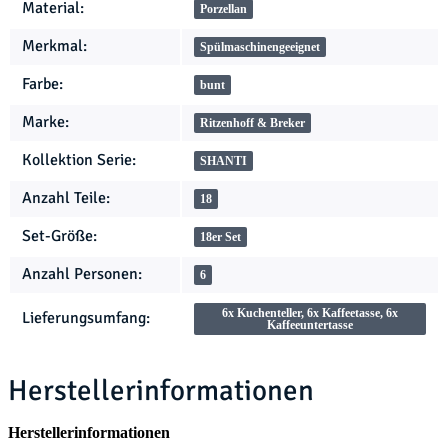
Produkteigenschaft
Wert
Material:
Porzellan
Merkmal:
Spülmaschinengeeignet
Farbe:
bunt
Marke:
Ritzenhoff & Breker
Kollektion Serie:
SHANTI
Anzahl Teile:
18
Set-Größe:
18er Set
Anzahl Personen:
6
6x Kuchenteller, 6x Kaffeetasse, 6x
Lieferungsumfang:
Kaffeeuntertasse
Herstellerinformationen
Herstellerinformationen