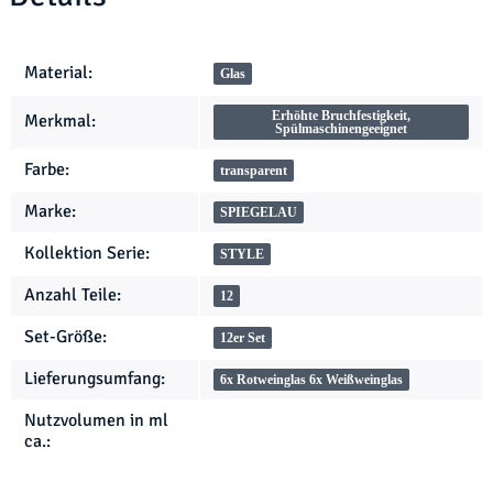
Produkteigenschaft
Wert
Material:
Glas
Erhöhte Bruchfestigkeit,
Merkmal:
Spülmaschinengeeignet
Farbe:
transparent
Marke:
SPIEGELAU
Kollektion Serie:
STYLE
Anzahl Teile:
12
Set-Größe:
12er Set
Lieferungsumfang:
6x Rotweinglas 6x Weißweinglas
Nutzvolumen in ml
ca.: