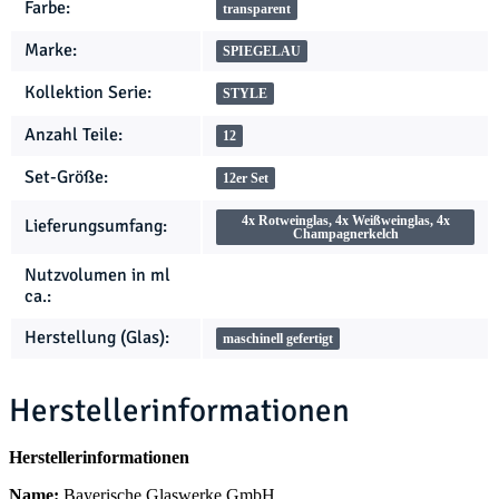
Farbe:
transparent
Marke:
SPIEGELAU
Kollektion Serie:
STYLE
Anzahl Teile:
12
Set-Größe:
12er Set
4x Rotweinglas, 4x Weißweinglas, 4x
Lieferungsumfang:
Champagnerkelch
Nutzvolumen in ml
ca.:
Herstellung (Glas):
maschinell gefertigt
Herstellerinformationen
Herstellerinformationen
Name:
Bayerische Glaswerke GmbH