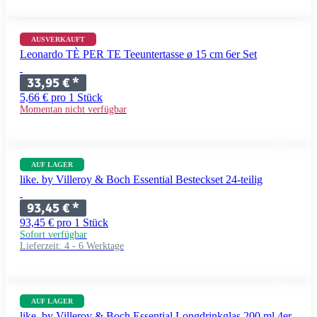
AUSVERKAUFT
Leonardo TÈ PER TE Teeuntertasse ø 15 cm 6er Set
33,95 €
*
5,66 € pro 1 Stück
Momentan nicht verfügbar
AUF LAGER
like. by Villeroy & Boch Essential Besteckset 24-teilig
93,45 €
*
93,45 € pro 1 Stück
Sofort verfügbar
Lieferzeit:
4 - 6 Werktage
AUF LAGER
like. by Villeroy & Boch Essential Longdrinkglas 200 ml 4er