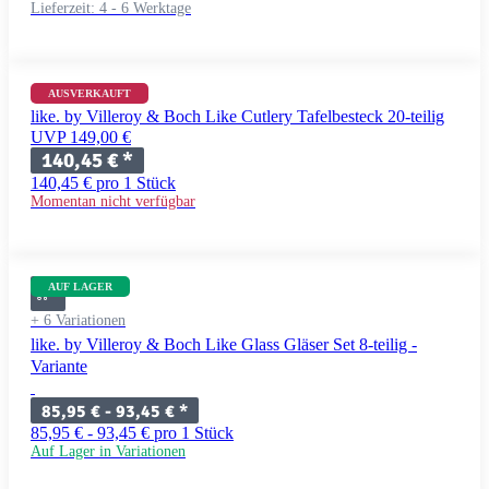
Lieferzeit:
4 - 6 Werktage
AUSVERKAUFT
like. by Villeroy & Boch Like Cutlery Tafelbesteck 20-teilig
UVP 149,00 €
140,45 €
*
140,45 € pro 1 Stück
Momentan nicht verfügbar
AUF LAGER
+ 6 Variationen
like. by Villeroy & Boch Like Glass Gläser Set 8-teilig -
Variante
85,95 € -
93,45 €
*
85,95 € - 93,45 € pro 1 Stück
Auf Lager in Variationen