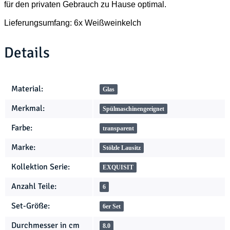
für den privaten Gebrauch zu Hause optimal.
Lieferungsumfang: 6x Weißweinkelch
Details
Produkteigenschaft
Wert
Material:
Glas
Merkmal:
Spülmaschinengeeignet
Farbe:
transparent
Marke:
Stölzle Lausitz
Kollektion Serie:
EXQUISIT
Anzahl Teile:
6
Set-Größe:
6er Set
Durchmesser in cm
8.0