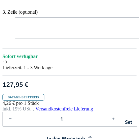
t
h
r
3. Zeile (optional)
i
3.
s
Zeile
t
(optional)
m
a
s
Sofort verfügbar
Lieferzeit:
1 - 3 Werktage
127,95 €
30-TAGE-BESTPREIS
4,26 € pro 1 Stück
inkl. 19% USt. ,
Versandkostenfreie Lieferung
Set
In den Warenkorb