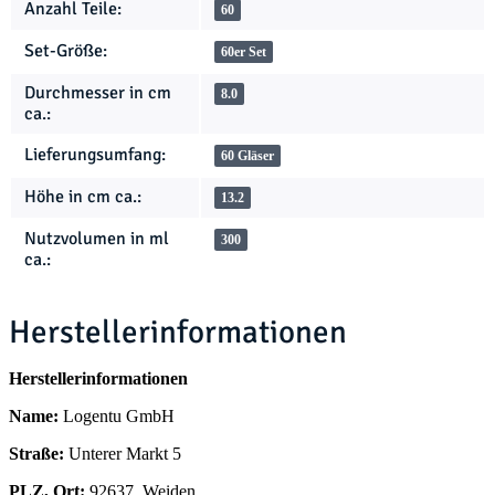
Anzahl Teile:
60
Set-Größe:
60er Set
Durchmesser in cm
8.0
ca.:
Lieferungsumfang:
60 Gläser
Höhe in cm ca.:
13.2
Nutzvolumen in ml
300
ca.:
Herstellerinformationen
Herstellerinformationen
Name:
Logentu GmbH
Straße:
Unterer Markt 5
PLZ, Ort:
92637, Weiden