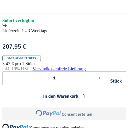
t
h
r
i
s
Sofort verfügbar
t
m
Lieferzeit:
1 - 3 Werktage
a
s
207,95 €
30-TAGE-BESTPREIS
3,47 € pro 1 Stück
inkl. 19% USt. ,
Versandkostenfreie Lieferung
Stück
In den Warenkorb
Loading...
Consent erteilen
ng...