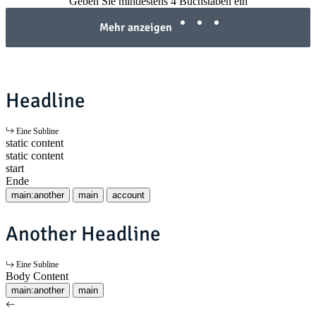
Geben Sie mindestens 4 Buchstaben ein
Mehr anzeigen
Headline
Eine Subline
static content
static content
start
Ende
main:another
main
account
Another Headline
Eine Subline
Body Content
main:another
main