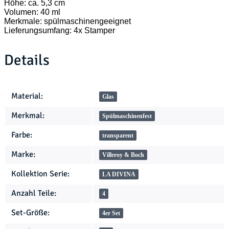
Höhe: ca. 5,3 cm
Volumen: 40 ml
Merkmale: spülmaschinengeeignet
Lieferungsumfang: 4x Stamper
Details
Produkteigenschaft
Wert
Material:
Glas
Merkmal:
Spülmaschinenfest
Farbe:
transparent
Marke:
Villeroy & Boch
Kollektion Serie:
LA DIVINA
Anzahl Teile:
4
Set-Größe:
4er Set