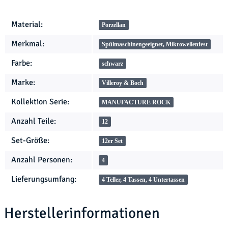
Produkteigenschaft
Wert
Material:
Porzellan
Merkmal:
Spülmaschinengeeignet, Mikrowellenfest
Farbe:
schwarz
Marke:
Villeroy & Boch
Kollektion Serie:
MANUFACTURE ROCK
Anzahl Teile:
12
Set-Größe:
12er Set
Anzahl Personen:
4
Lieferungsumfang:
4 Teller, 4 Tassen, 4 Untertassen
Herstellerinformationen