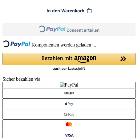
In den Warenkorb
Loading...
Loading...
Consent erteilen
Komponenten werden geladen ...
Sicher bezahlen via: