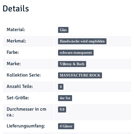
Details
Produkteigenschaft
Wert
Material:
Glas
Merkmal:
Handwäsche wird empfohlen
Farbe:
schwarz-transparent
Marke:
Villeroy & Boch
Kollektion Serie:
MANUFACTURE ROCK
Anzahl Teile:
4
Set-Größe:
4er Set
Durchmesser in cm
9.0
ca.:
Lieferungsumfang:
4 Gläser