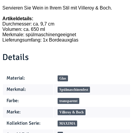
Servieren Sie Wein in Ihrem Stil mit Villeroy & Boch.
Artikeldetails:
Durchmesser: ca. 9,7 cm
Volumen: ca. 650 ml
Merkmale: spülmaschinengeeignet
Lieferungsumfang: 1x Bordeauxglas
Details
Produkteigenschaft
Wert
Material:
Glas
Merkmal:
Spülmaschinenfest
Farbe:
transparent
Marke:
Villeroy & Boch
Kollektion Serie:
MAXIMA