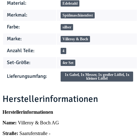
Produkteigenschaft
Wert
Material:
Edelstahl
Merkmal:
Spülmaschinenfest
Farbe:
silber
Marke:
Villeroy & Boch
Anzahl Teile:
4
Set-Größe:
4er Set
1x Gabel, 1x Messer, 1x großer Löffel, 1x
Lieferungsumfang:
kleiner Löffel
Herstellerinformationen
Herstellerinformationen
Name:
Villeroy & Boch AG
Straße:
Saaruferstraße -