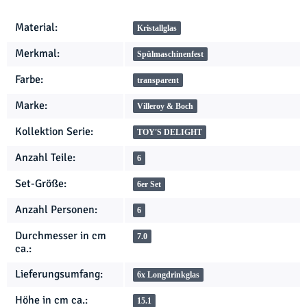
Produkteigenschaft
Wert
Material:
Kristallglas
Merkmal:
Spülmaschinenfest
Farbe:
transparent
Marke:
Villeroy & Boch
Kollektion Serie:
TOY'S DELIGHT
Anzahl Teile:
6
Set-Größe:
6er Set
Anzahl Personen:
6
Durchmesser in cm
7.0
ca.:
Lieferungsumfang:
6x Longdrinkglas
Höhe in cm ca.:
15.1