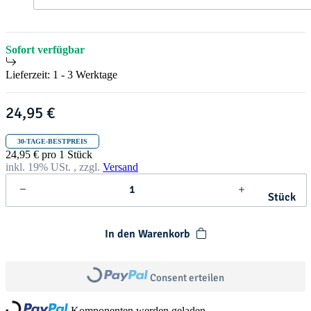
t
h
r
i
s
Sofort verfügbar
t
m
Lieferzeit:
1 - 3 Werktage
a
s
24,95 €
30-TAGE-BESTPREIS
24,95 € pro 1 Stück
inkl. 19% USt. , zzgl.
Versand
Stück
In den Warenkorb
Loading...
Consent erteilen
Loading...