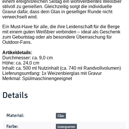
einem ereignisreichen Skitag ein wohlverdientes Weißbier
stilvoll zu genießen. Gleichzeitig sorgt die individuelle
Gravur dafür, dass dein Glas in geselliger Runde nicht
verwechselt wird.
Ein Must-Have für alle, die ihre Leidenschaft für die Berge
mit einem guten Weißbier verbinden – ideal als Geschenk
zum Geburtstag oder als besondere Überraschung für
Outdoor-Fans.
Artikeldetails:
Durchmesser: ca. 9,0 cm
Höhe: ca. 24,0 cm
Inhalt: ca. 500 ml Nutzinhalt (ca. 740 ml Randvollvolumen)
Lieferungsumfang: 1x Weizenbierglas mit Gravur
Merkmal: Spülmaschinengeeignet
Details
Produkteigenschaft
Wert
Material:
Glas
Farbe:
transparent