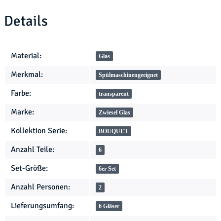
Details
Produkteigenschaft
Wert
Material:
Glas
Merkmal:
Spülmaschinengeeignet
Farbe:
transparent
Marke:
Zwiesel Glas
Kollektion Serie:
BOUQUET
Anzahl Teile:
6
Set-Größe:
6er Set
Anzahl Personen:
2
Lieferungsumfang:
6 Gläser