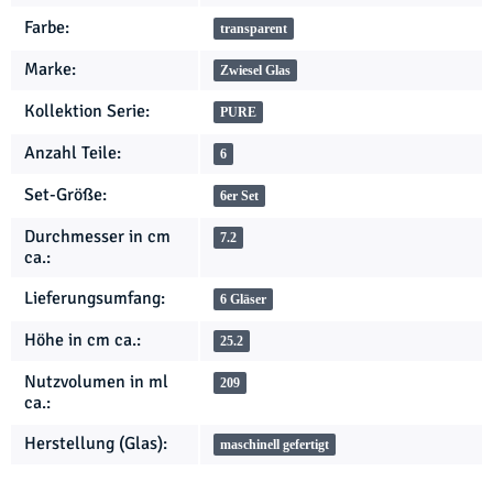
Farbe:
transparent
Marke:
Zwiesel Glas
Kollektion Serie:
PURE
Anzahl Teile:
6
Set-Größe:
6er Set
Durchmesser in cm
7.2
ca.:
Lieferungsumfang:
6 Gläser
Höhe in cm ca.:
25.2
Nutzvolumen in ml
209
ca.:
Herstellung (Glas):
maschinell gefertigt