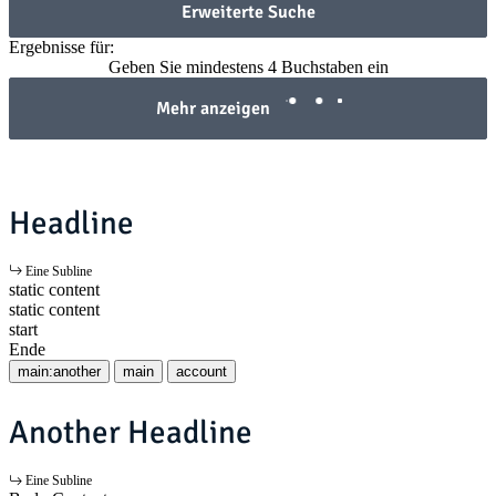
Erweiterte Suche
Ergebnisse für:
Geben Sie mindestens 4 Buchstaben ein
Mehr anzeigen
Headline
Eine Subline
static content
static content
start
Ende
main:another
main
account
Another Headline
Eine Subline