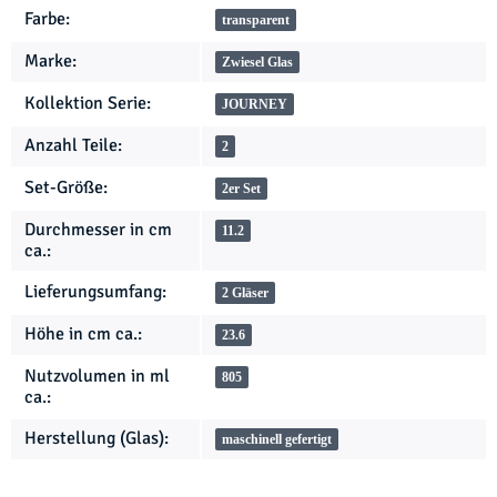
Farbe:
transparent
Marke:
Zwiesel Glas
Kollektion Serie:
JOURNEY
Anzahl Teile:
2
Set-Größe:
2er Set
Durchmesser in cm
11.2
ca.:
Lieferungsumfang:
2 Gläser
Höhe in cm ca.:
23.6
Nutzvolumen in ml
805
ca.:
Herstellung (Glas):
maschinell gefertigt