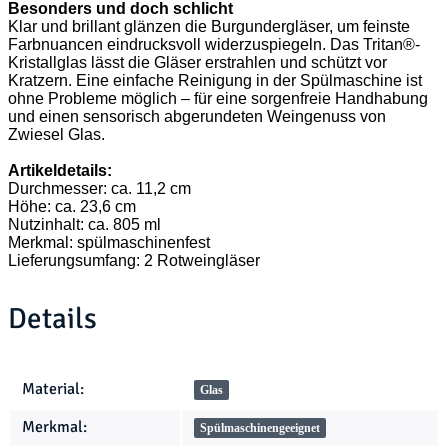
Besonders und doch schlicht
Klar und brillant glänzen die Burgundergläser, um feinste
Farbnuancen eindrucksvoll widerzuspiegeln. Das Tritan®-
Kristallglas lässt die Gläser erstrahlen und schützt vor
Kratzern. Eine einfache Reinigung in der Spülmaschine ist
ohne Probleme möglich – für eine sorgenfreie Handhabung
und einen sensorisch abgerundeten Weingenuss von
Zwiesel Glas.
Artikeldetails:
Durchmesser: ca. 11,2 cm
Höhe: ca. 23,6 cm
Nutzinhalt: ca. 805 ml
Merkmal: spülmaschinenfest
Lieferungsumfang: 2 Rotweingläser
Details
Produkteigenschaft
Wert
Material:
Glas
Merkmal:
Spülmaschinengeeignet