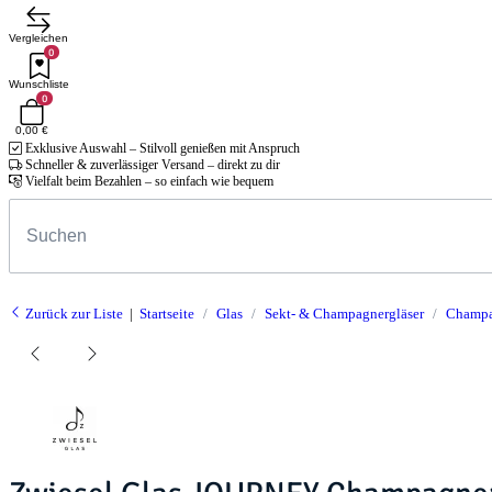
Vergleichen
0
Wunschliste
0
0,00 €
Exklusive Auswahl – Stilvoll genießen mit Anspruch
Schneller & zuverlässiger Versand – direkt zu dir
Vielfalt beim Bezahlen – so einfach wie bequem
Zurück zur Liste
Startseite
Glas
Sekt- & Champagnergläser
Champa