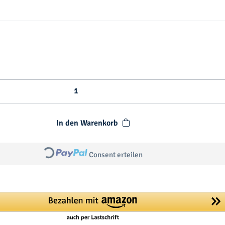
m
a
s
In den Warenkorb
Consent erteilen
Loading...