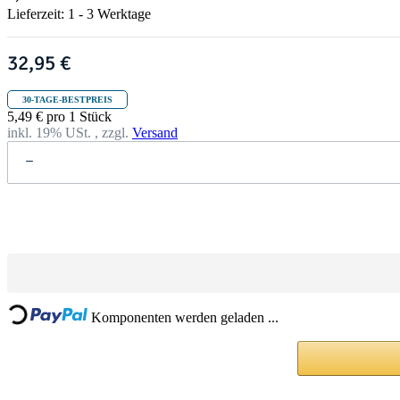
Lieferzeit:
1 - 3 Werktage
32,95 €
30-TAGE-BESTPREIS
5,49 € pro 1 Stück
inkl. 19% USt. , zzgl.
Versand
Loading...
Komponenten werden geladen ...