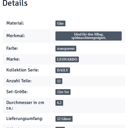
Details
Produkteigenschaft
Wert
Material:
Glas
Ideal für den Alltag,
Merkmal:
spülmaschinengeeignet,
Farbe:
transparent
Marke:
LEONARDO
Kollektion Serie:
DAILY
Anzahl Teile:
12
Set-Größe:
12er Set
Durchmesser in cm
6.2
ca.:
Lieferungsumfang:
12 Gläser