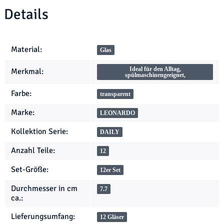
Details
Produkteigenschaft
Wert
Material:
Glas
Ideal für den Alltag,
Merkmal:
spülmaschinengeeignet,
Farbe:
transparent
Marke:
LEONARDO
Kollektion Serie:
DAILY
Anzahl Teile:
12
Set-Größe:
12er Set
Durchmesser in cm
7.7
ca.:
Lieferungsumfang:
12 Gläser