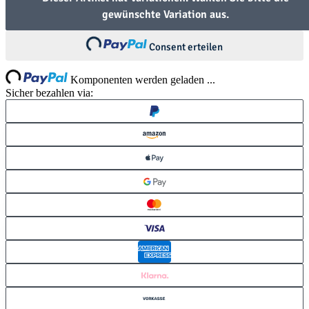
gewünschte Variation aus.
Loading...
Consent erteilen
ng...
Komponenten werden geladen ...
Sicher bezahlen via: