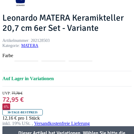
Leonardo MATERA Keramikteller
20,7 cm 6er Set - Variante
Artikelnummer:
202128503
Kategorie:
MATERA
Farbe
g
b
a
r
l
n
ü
a
t
Auf Lager in Variationen
n
u
h
r
a
UVP
:
77,70 €
z
72,95 €
i
t
6%
30-TAGE-BESTPREIS
12,16 € pro 1 Stück
inkl. 19% USt. ,
Versandkostenfreie Lieferung
Dieser Artikel hat Variationen. Wählen Sie bitte die