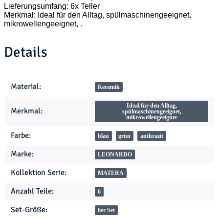
Lieferungsumfang: 6x Teller
Merkmal: Ideal für den Alltag, spülmaschinengeeignet,
mikrowellengeeignet, .
Details
Produkteigenschaft
Wert
Material:
Keramik
Ideal für den Alltag,
Merkmal:
spülmaschinengeeignet,
mikrowellengeeignet
Farbe:
blau
grün
anthrazit
Marke:
LEONARDO
Kollektion Serie:
MATERA
Anzahl Teile:
6
Set-Größe:
6er Set