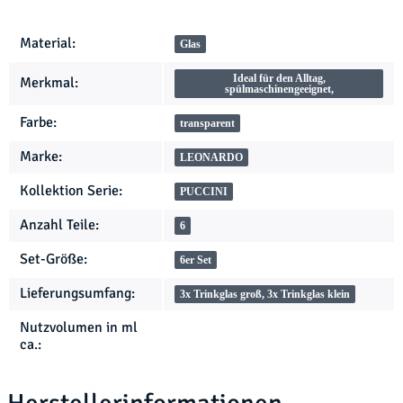
Produkteigenschaft
Wert
Material:
Glas
Ideal für den Alltag,
Merkmal:
spülmaschinengeeignet,
Farbe:
transparent
Marke:
LEONARDO
Kollektion Serie:
PUCCINI
Anzahl Teile:
6
Set-Größe:
6er Set
Lieferungsumfang:
3x Trinkglas groß, 3x Trinkglas klein
Nutzvolumen in ml
ca.: