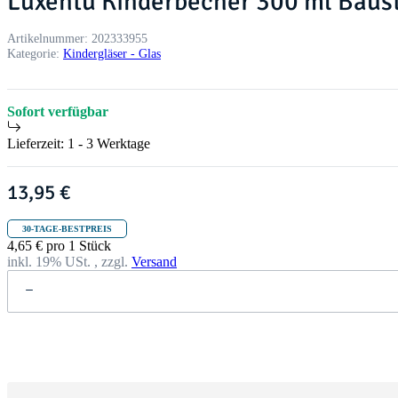
Luxentu Kinderbecher 300 ml Baust
Artikelnummer:
202333955
Kategorie:
Kindergläser - Glas
Sofort verfügbar
Lieferzeit:
1 - 3 Werktage
13,95 €
30-TAGE-BESTPREIS
4,65 € pro 1 Stück
inkl. 19% USt. , zzgl.
Versand