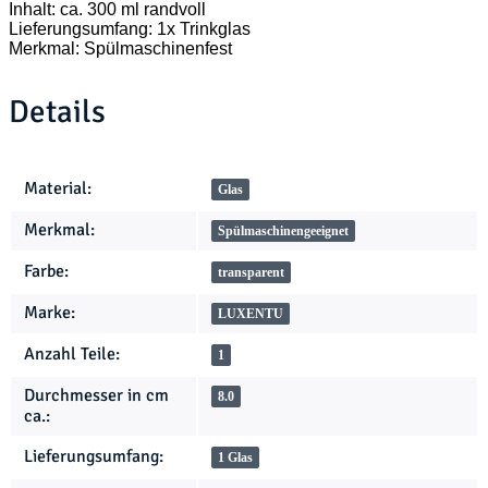
Inhalt: ca. 300 ml randvoll
Lieferungsumfang: 1x Trinkglas
Merkmal: Spülmaschinenfest
Details
Produkteigenschaft
Wert
Material:
Glas
Merkmal:
Spülmaschinengeeignet
Farbe:
transparent
Marke:
LUXENTU
Anzahl Teile:
1
Durchmesser in cm
8.0
ca.:
Lieferungsumfang:
1 Glas