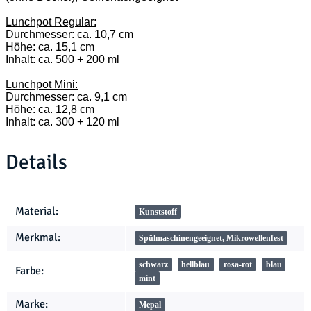
Lunchpot Regular:
Durchmesser: ca. 10,7 cm
Höhe: ca. 15,1 cm
Inhalt: ca. 500 + 200 ml
Lunchpot Mini:
Durchmesser: ca. 9,1 cm
Höhe: ca. 12,8 cm
Inhalt: ca. 300 + 120 ml
Details
Produkteigenschaft
Wert
Material:
Kunststoff
Merkmal:
Spülmaschinengeeignet, Mikrowellenfest
schwarz
hellblau
rosa-rot
blau
Farbe:
mint
Marke:
Mepal