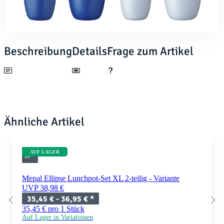
Beschreibung
Details
Frage zum Artikel
Ähnliche Artikel
AUF LAGER
Mepal Ellipse Lunchpot-Set XL 2-teilig - Variante
UVP 38,98 €
35,45 € -
36,95 €
*
35,45 € pro 1 Stück
Auf Lager in Variationen