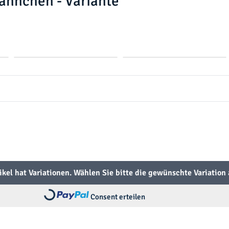
ännchen - Variante
G
I
e
n
l
d
b
i
g
o
B
l
a
u
ikel hat Variationen. Wählen Sie bitte die gewünschte Variation 
Consent erteilen
Loading...