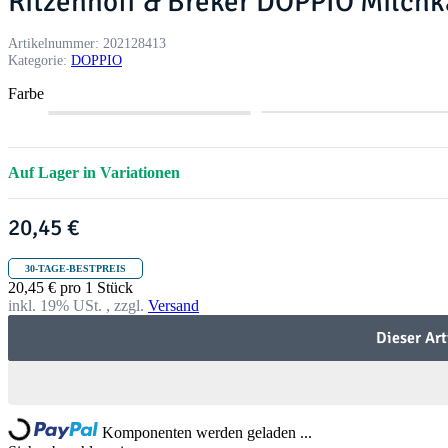
Ritzenhoff & Breker DOPPIO Milchk
Artikelnummer:
202128413
Kategorie:
DOPPIO
Farbe
R
G
A
o
r
n
t
a
t
Auf Lager in Variationen
u
h
r
a
20,45 €
z
i
t
30-TAGE-BESTPREIS
20,45 € pro 1 Stück
inkl. 19% USt. , zzgl.
Versand
Dieser Art
Komponenten werden geladen ...