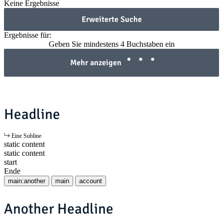
Keine Ergebnisse
Erweiterte Suche
Ergebnisse für:
Geben Sie mindestens 4 Buchstaben ein
Mehr anzeigen
Headline
Eine Subline
static content
static content
start
Ende
main:another
main
account
Another Headline