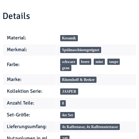
Details
Produkteigenschaft
Wert
Material:
Keramik
Merkmal:
Spülmaschinengeeignet
schwarz
beere
mint
taupe
Farbe:
grau
Marke:
Ritzenhoff & Breker
Kollektion Serie:
JASPER
Anzahl Teile:
8
Set-Größe:
4er Set
Lieferungsumfang:
4x Kaffeetasse, 4x Kaffeeuntertasse
Nutzvolumen in ml
240