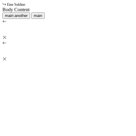
Eine Subline
Body Content
main:another
main