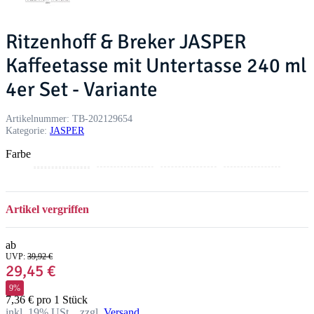
Ritzenhoff & Breker JASPER
Kaffeetasse mit Untertasse 240 ml
4er Set - Variante
Artikelnummer:
TB-202129654
Kategorie:
JASPER
Farbe
S
G
M
T
B
c
r
i
a
e
h
a
n
u
e
Artikel vergriffen
w
u
t
p
r
a
e
e
r
ab
z
UVP
:
39,92 €
29,45 €
9%
7,36 € pro 1 Stück
inkl. 19% USt. , zzgl.
Versand