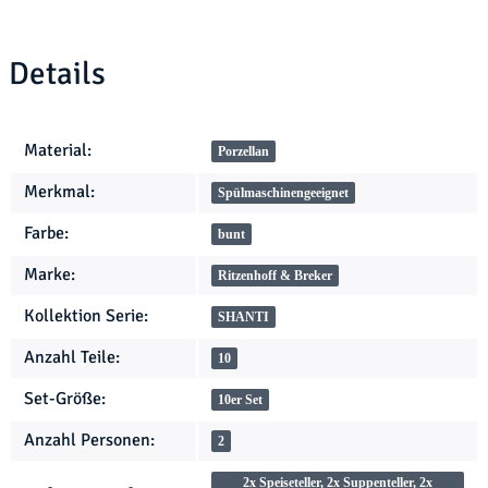
Details
Produkteigenschaft
Wert
Material:
Porzellan
Merkmal:
Spülmaschinengeeignet
Farbe:
bunt
Marke:
Ritzenhoff & Breker
Kollektion Serie:
SHANTI
Anzahl Teile:
10
Set-Größe:
10er Set
Anzahl Personen:
2
2x Speiseteller, 2x Suppenteller, 2x