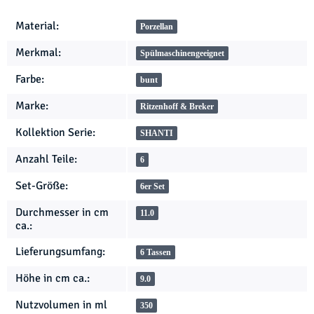
Produkteigenschaft
Wert
Material:
Porzellan
Merkmal:
Spülmaschinengeeignet
Farbe:
bunt
Marke:
Ritzenhoff & Breker
Kollektion Serie:
SHANTI
Anzahl Teile:
6
Set-Größe:
6er Set
Durchmesser in cm
11.0
ca.:
Lieferungsumfang:
6 Tassen
Höhe in cm ca.:
9.0
Nutzvolumen in ml
350