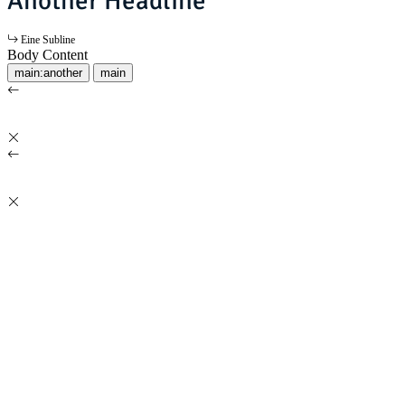
Another Headline
Eine Subline
Body Content
main:another
main