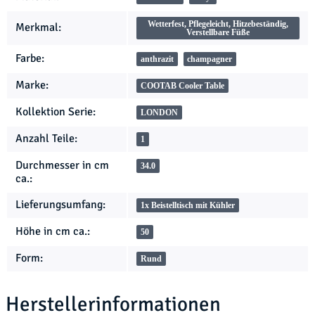
Wetterfest, Pflegeleicht, Hitzebeständig,
Merkmal:
Verstellbare Füße
Farbe:
anthrazit
champagner
Marke:
COOTAB Cooler Table
Kollektion Serie:
LONDON
Anzahl Teile:
1
Durchmesser in cm
34.0
ca.:
Lieferungsumfang:
1x Beistelltisch mit Kühler
Höhe in cm ca.:
50
Form:
Rund
Herstellerinformationen