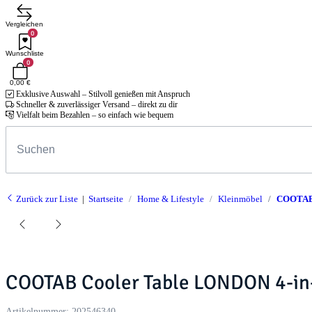
Vergleichen
0
Wunschliste
0
0,00 €
Exklusive Auswahl – Stilvoll genießen mit Anspruch
Schneller & zuverlässiger Versand – direkt zu dir
Vielfalt beim Bezahlen – so einfach wie bequem
Zurück zur Liste
Startseite
Home & Lifestyle
Kleinmöbel
COOTAB C
COOTAB Cooler Table LONDON 4-in-
Artikelnummer:
202546340