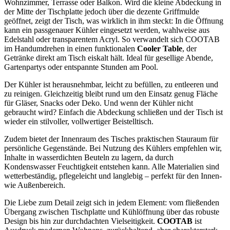
Wohnzimmer, Terrasse oder Balkon. Wird die kleine Abdeckung in
der Mitte der Tischplatte jedoch über die dezente Griffmulde
geöffnet, zeigt der Tisch, was wirklich in ihm steckt: In die Öffnung
kann ein passgenauer Kühler eingesetzt werden, wahlweise aus
Edelstahl oder transparentem Acryl. So verwandelt sich COOTAB
im Handumdrehen in einen funktionalen
Cooler Table
, der
Getränke direkt am Tisch eiskalt hält. Ideal für gesellige Abende,
Gartenpartys oder entspannte Stunden am Pool.
Der Kühler ist herausnehmbar, leicht zu befüllen, zu entleeren und
zu reinigen. Gleichzeitig bleibt rund um den Einsatz genug Fläche
für Gläser, Snacks oder Deko. Und wenn der Kühler nicht
gebraucht wird? Einfach die Abdeckung schließen und der Tisch ist
wieder ein stilvoller, vollwertiger Beistelltisch.
Zudem bietet der Innenraum des Tisches praktischen Stauraum für
persönliche Gegenstände. Bei Nutzung des Kühlers empfehlen wir,
Inhalte in wasserdichten Beuteln zu lagern, da durch
Kondenswasser Feuchtigkeit entstehen kann. Alle Materialien sind
wetterbeständig, pflegeleicht und langlebig – perfekt für den Innen-
wie Außenbereich.
Die Liebe zum Detail zeigt sich in jedem Element: vom fließenden
Übergang zwischen Tischplatte und Kühlöffnung über das robuste
Design bis hin zur durchdachten Vielseitigkeit.
COOTAB
ist