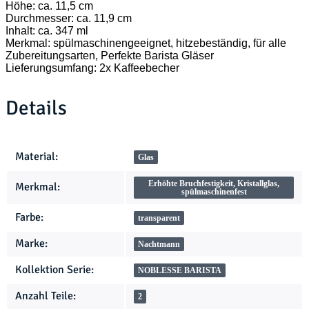
Höhe: ca. 11,5 cm
Durchmesser: ca. 11,9 cm
Inhalt: ca. 347 ml
Merkmal: spülmaschinengeeignet, hitzebeständig, für alle
Zubereitungsarten, Perfekte Barista Gläser
Lieferungsumfang: 2x Kaffeebecher
Details
Produkteigenschaft
Wert
Material:
Glas
Erhöhte Bruchfestigkeit, Kristallglas,
Merkmal:
spülmaschinenfest
Farbe:
transparent
Marke:
Nachtmann
Kollektion Serie:
NOBLESSE BARISTA
Anzahl Teile:
2