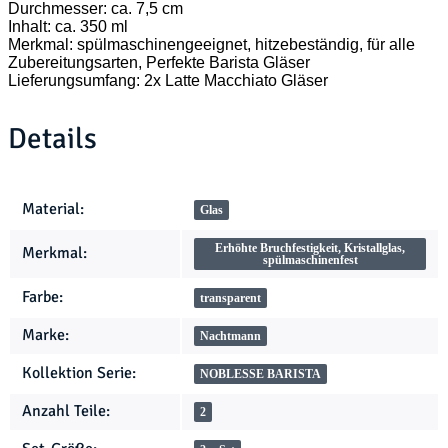
Durchmesser: ca. 7,5 cm
Inhalt: ca. 350 ml
Merkmal: spülmaschinengeeignet, hitzebeständig, für alle
Zubereitungsarten, Perfekte Barista Gläser
Lieferungsumfang: 2x Latte Macchiato Gläser
Details
Produkteigenschaft
Wert
Material:
Glas
Erhöhte Bruchfestigkeit, Kristallglas,
Merkmal:
spülmaschinenfest
Farbe:
transparent
Marke:
Nachtmann
Kollektion Serie:
NOBLESSE BARISTA
Anzahl Teile:
2