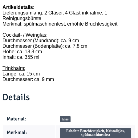
Artikeldetails:
Lieferungsumfang: 2 Gläser, 4 Glastrinkhalme, 1
Reinigungsbürste
Merkmal: spülmaschinenfest, erhöhte Bruchfestigkeit
Cocktail- / Weinglas:
Durchmesser (Mundrand): ca. 9 cm
Durchmesser (Bodenplatte): ca. 7,8 cm
Höhe: ca. 18,8 cm
Inhalt: ca. 355 ml
Trinkhalm:
Länge: ca. 15 cm
Durchmesser: ca. 9 mm
Details
Produkteigenschaft
Wert
Material:
Glas
Erhöhte Bruchfestigkeit, Kristallglas,
Merkmal:
spülmaschinenfest