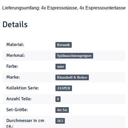
Lieferungsumfang: 4x Espressotasse, 4x Espressountertasse
Details
Produkteigenschaft
Wert
Material:
Keramik
Merkmal:
Spülmaschinengeeignet
Farbe:
mint
Marke:
Ritzenhoff & Breker
Kollektion Serie:
JASPER
Anzahl Teile:
8
Set-Größe:
4er Set
Durchmesser in cm
10.5
ca.: