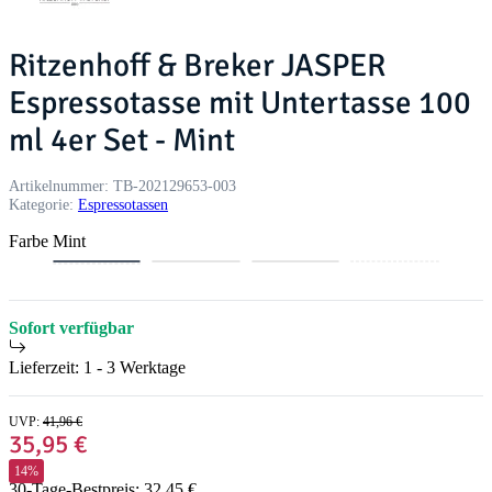
Ritzenhoff & Breker JASPER
Espressotasse mit Untertasse 100
ml 4er Set - Mint
Artikelnummer:
TB-202129653-003
Kategorie:
Espressotassen
Farbe
Mint
M
T
G
S
G
i
a
r
c
r
n
u
a
h
ü
Sofort verfügbar
t
p
u
w
n
e
a
Lieferzeit:
1 - 3 Werktage
r
z
UVP
:
41,96 €
35,95 €
14%
30-Tage-Bestpreis: 32,45 €