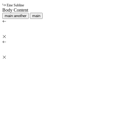
Eine Subline
Body Content
main:another
main