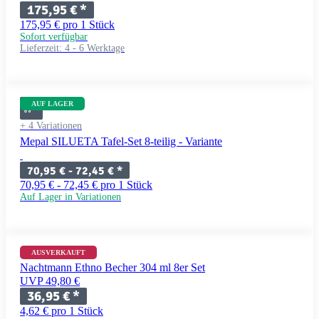
175,95 €
*
175,95 € pro 1 Stück
Sofort verfügbar
Lieferzeit:
4 - 6 Werktage
AUF LAGER
+ 4 Variationen
Mepal SILUETA Tafel-Set 8-teilig - Variante
70,95 € -
72,45 €
*
70,95 € - 72,45 € pro 1 Stück
Auf Lager in Variationen
AUSVERKAUFT
Nachtmann Ethno Becher 304 ml 8er Set
UVP 49,80 €
36,95 €
*
4,62 € pro 1 Stück