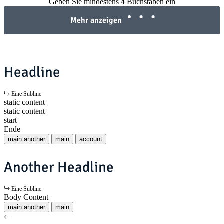
Geben Sie mindestens 4 Buchstaben ein
Mehr anzeigen
Headline
Eine Subline
static content
static content
start
Ende
main:another
main
account
Another Headline
Eine Subline
Body Content
main:another
main