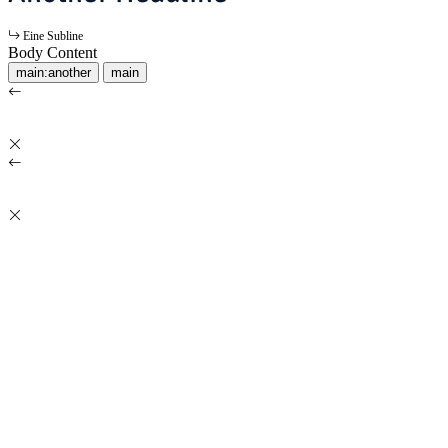
Eine Subline
Body Content
main:another
main